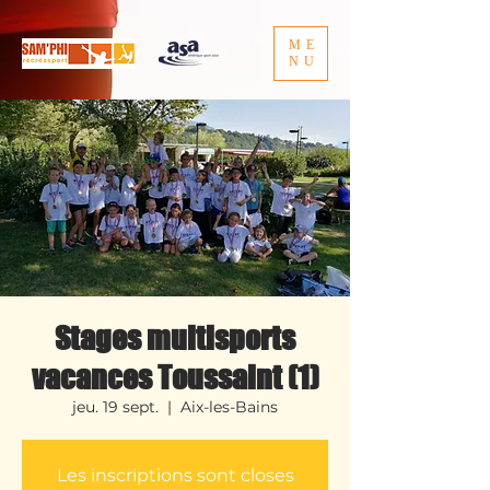
ME
NU
Stages multisports
vacances Toussaint (1)
jeu. 19 sept.
  |  
Aix-les-Bains
Les inscriptions sont closes