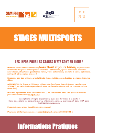
ME
NU
STAGES MULTISPORTS
LES INFOS POUR LES STAGES D'ETE SONT EN LIGNE !
hors Noël et jours fériés
Pendant les vacances scolaires (
), explorez une
multitude de sports classiques et insolites : athlétisme, sports collectifs, escrime,
sabre laser, structures gonflables, roller, vélo, catamaran, planche à voile, optimiste,
mini-golf, et bien plus encore !
Encadrés par des animateurs diplômés, les activités sont adaptées à chaque tranche
d'âge.
ATTENTION : la licence FFCO est obligatoire (sauf pour les adhérents multisports
SONNAZ) et valable de septembre à août de l'année suivante (à ne prendre qu'une
seule fois)
Profitez également avec la licence FFCO de réductions chez une quarantaine de
partenaires locaux !!
CLIQUEZ-ICI
Inscriptions en ligne disponibles, avec des formules à la carte !
Nous acceptons les coupons sports, chèques vacances, sports up et bons MSA pour
les inscriptions papier.
Passez des vacances inoubliables avec nous !
Pour plus d'informations :
recreasports@gmail.com
ou
06 08 30 13 41
Informations Pratiques