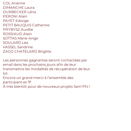
COL Arianne
DIMANCHE Laura
DURBECKER Léna
PERONI Alain
PAYET Edwige
PETIT BAUQUIS Catherine
PRYBYSZ Aurélie
ROSSIAUD Alain
SOTTAS Marie-Ange
SOULARD Léa
VASSEL Sandrine
ZAGO CHATELARD Brigitte
Les personnes gagnantes seront contactées par
email dans les prochains jours afin de leur
transmettre les modalités de récupération de leur
lot.
Encore un grand merci à l’ensemble des
participant·es 💛
À très bientôt pour de nouveaux projets Sam’Phi !
CONTACT
recreasports@gmail.com
135 rue des marmottes
73100 Aix-les-Bai
ns